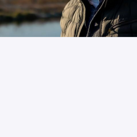
Hier krijg je de 
ruimte om te doen 
wat nodig is
Maasgouw is een organisatie waar 
aanpakken belangrijk is. We houden van 
duidelijkheid, korte lijnen en collega’s 