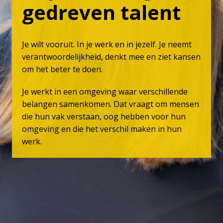
gedreven talent
Je wilt vooruit. In je werk en in jezelf. Je neemt 
verantwoordelijkheid, denkt mee en ziet kansen 
om het beter te doen.
Je werkt in een omgeving waar verschillende 
belangen samenkomen. Dat vraagt om mensen 
die hun vak verstaan, oog hebben voor hun 
omgeving en die het verschil maken in hun 
werk.